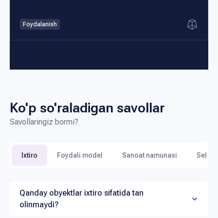
Foydalanish
Ko'p so'raladigan savollar
Savollaringiz bormi?
Ixtiro
Foydali model
Sanoat namunasi
Seleks
Qanday obyektlar ixtiro sifatida tan
olinmaydi?