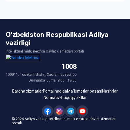
O'zbekiston Respublikasi Adliya
vazirligi
Intellektual mulk elektron davlat xizmatlari portali
1008
100011, Toshkent shahri, Xadra mavzesi, 33
Dushanba-Juma, 9:00 - 18:00
Barcha xizmatlar
Portal haqida
Maʼlumotlar bazasi
Nashrlar
Normativ-huquqiy aktlar
©
2026
Аdliya vazirligi Intellektual mulk elektron davlat xizmatlari
portali