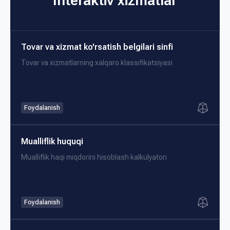
Interaktiv xizmatlar
Tovar va xizmat ko'rsatish belgilari sinfi
Tovar va xizmatlarning xalqaro klassifikatsiyasi
Foydalanish
Mualliflik huquqi
Mualliflik haqi miqdorini hisoblash kalkulyatori
Foydalanish