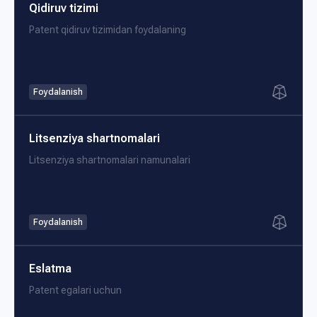
Qidiruv tizimi
Patent qidiruv tizimidan foydalaning
Foydalanish
Litsenziya shartnomalari
Litsenziya shartnomalari namunalari
Foydalanish
Eslatma
Patent egalari uchun